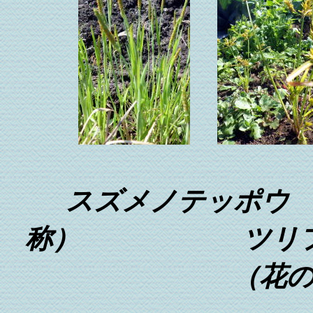
スズメノテッポウ
称）
ツリフ
（花