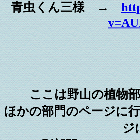
青虫くん三様 →
htt
v=AU
ここは野山の植物
ほかの部門のページに
ジ