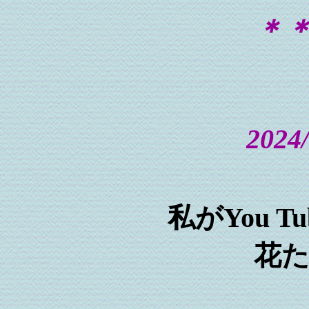
＊
2024
私がYou 
花