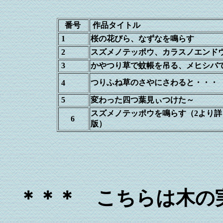
番号
作品タイトル
1
桜の花びら、なずなを鳴らす
2
スズメノテッポウ、カラスノエンド
3
かやつり草で蚊帳を吊る、メヒシバ
つりふね草のさやにさわると・・・
4
5
変わった四つ葉見ぃつけた～
スズメノテッポウを鳴らす（2より詳
6
版）
＊＊＊ こちらは木の