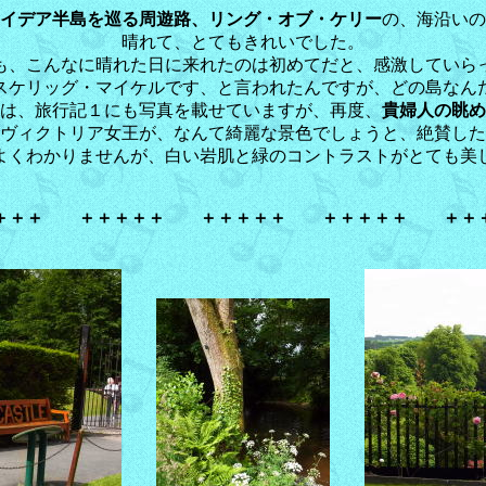
イデア半島を巡る周遊路、リング・オブ・ケリー
の、海沿いの
晴れて、とてもきれいでした。
も、こんなに晴れた日に来れたのは初めてだと、感激していら
スケリッグ・マイケルです、と言われたんですが、どの島なん
は、旅行記１にも写真を載せていますが、再度、
貴婦人の眺め
ヴィクトリア女王が、なんて綺麗な景色でしょうと、絶賛した
よくわかりませんが、白い岩肌と緑のコントラストがとても美
＋＋＋ ＋＋＋＋＋ ＋＋＋＋＋ ＋＋＋＋＋ ＋＋