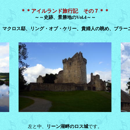
＊＊アイルランド旅行記 その７＊＊
～～史跡、景勝地のVol.4～～
、マクロス邸、リング・オブ・ケリー、貴婦人の眺め、ブラー
左と中、
リーン湖畔のロス城
です。