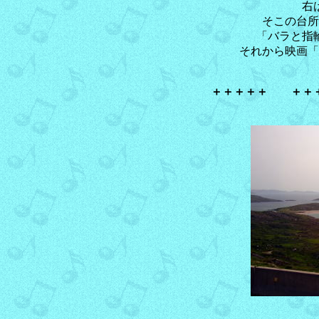
右
そこの台所
「バラと指
それから映画「
＋＋＋＋＋ ＋＋