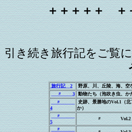
＋＋＋＋＋ ＋
引き続き旅行記をご覧
旅行記 2
野原、川、丘陵、海、空
〃 3
動物たち（泡吹き虫、か
史跡、景勝地のVol.1
〃
4
か）
〃
〃 Vol.2（コ
5
〃
〃 Vol.3（巨