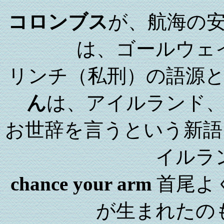
コロンブス
が、航海の
は、ゴールウェ
リンチ（私刑）の語源
ん
は、アイルランド
お世辞を言うという新語
イルラ
chance your arm
首尾よく
が生まれたの