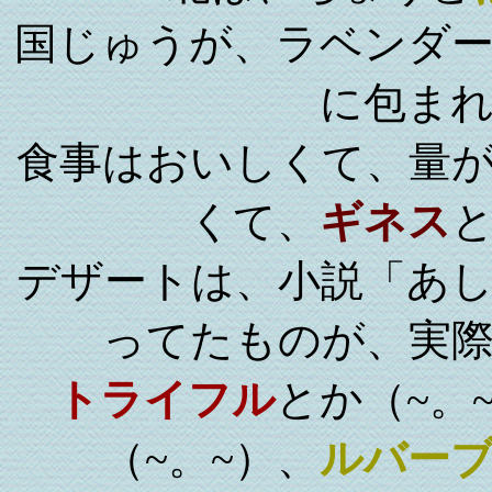
国じゅうが、ラベンダ
に包ま
食事はおいしくて、量
くて、
ギネス
デザートは、小説「あ
ってたものが、実
トライフル
とか（~。
（~。~）、
ルバー