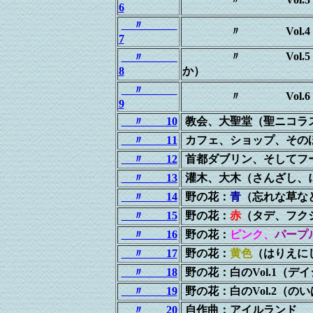
6
〃
〃 Vol.4（リン
7
〃 Vol.5（ロッ
〃
8
か）
〃
〃 Vol.6（ア
9
〃 10
教会、大聖堂（聖ニコラ
〃 11
カフェ、ショップ、その
〃 12
首都ダブリン、そしてフ
〃 13
灌木、大木（さんざし、
〃 14
野の花：
青
（忘れな草な
〃 15
野の花：
赤
（タデ、フク
〃 16
野の花：
ピンク、
パープ
〃 17
野の花：
黄色
（はりえに
〃 18
野の花：白のVol.1（デ
〃 19
野の花：白のVol.2（の
〃 20
自作曲：アイルランド