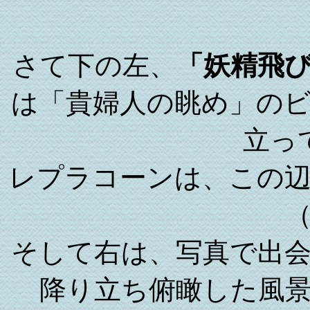
さて下の左、
「妖精飛
は「貴婦人の眺め」の
立っ
レプラコーンは、この
そして右は、写真で出会
降り立ち俯瞰した風