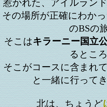
惹かれた、アイルラン
その場所が正確にわかった
のBSの
そこは
キラーニー国立
るとこ
そこがコースに含まれ
と一緒に行って
北は、ちょうど