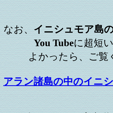
なお、
イニシュモア島
You Tube
に超短
よかったら、ご覧
アラン諸島の中のイニ