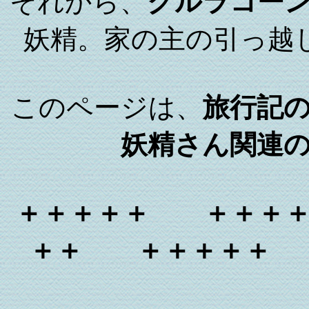
それから、
クルラコー
妖精。家の主の引っ越
このページは、
旅行記
妖精さん関連
＋＋＋＋＋ ＋＋＋
＋＋ ＋＋＋＋＋ 