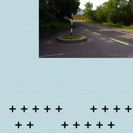
＋＋＋＋＋ ＋＋＋
＋＋ ＋＋＋＋＋ 