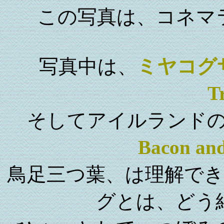
この写真は、コネマ
写真中は、
ミヤコグ
Tr
そしてアイルランド
Bacon an
鳥足三つ葉、は理解で
グとは、どう