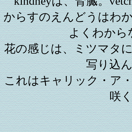
kindneyは、腎臓。v
からすのえんどうはわ
よくわから
花の感じは、ミツマタ
写り込
これはキャリック・ア
咲