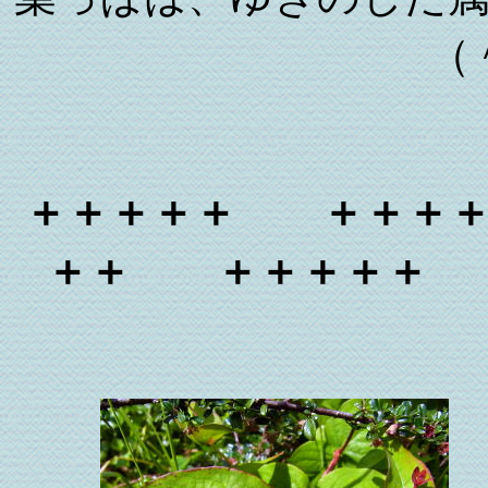
（
＋＋＋＋＋ ＋＋＋
＋＋ ＋＋＋＋＋ 