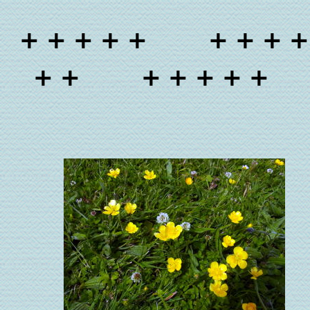
＋＋＋＋＋ ＋＋＋
＋＋ ＋＋＋＋＋ 