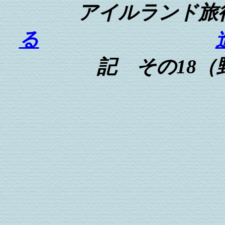
アイルランド
る
記 その18（野