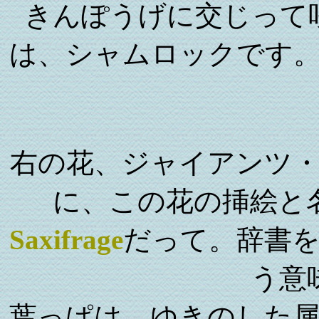
きんぽうげに交じって
は、シャムロックです
右の花、ジャイアンツ
に、この花の挿絵と
Saxifrage
だって。辞書
う意
葉っぱは、ゆきのした