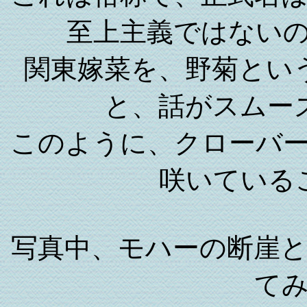
至上主義ではない
関東嫁菜を、野菊とい
と、話がスムー
このように、クローバ
咲いている
写真中、モハーの断崖
て