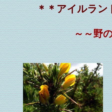
＊＊アイルラン
～～野