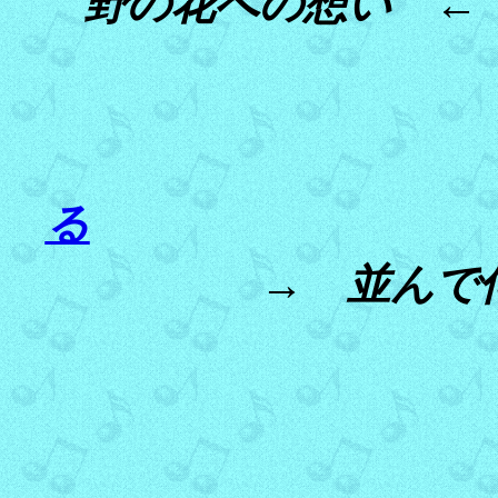
野の花への想い 
る
→ 並んで