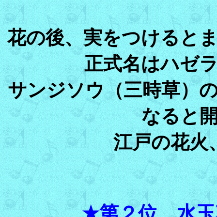
花の後、実をつけると
正式名はハゼ
サンジソウ（三時草）
なると
江戸の花火
★第２位 水