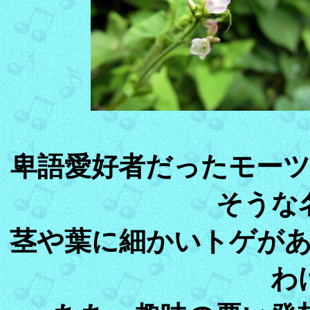
卑語愛好者だったモー
そうな
茎や葉に細かいトゲが
わ