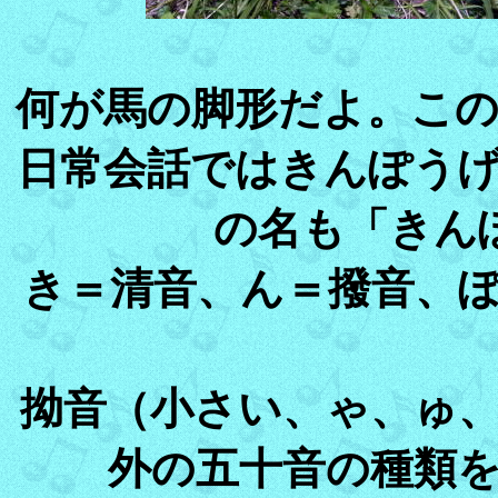
何が馬の脚形だよ。こ
日常会話ではきんぽう
の名も「きん
き＝清音、ん＝撥音、
拗音（小さい、ゃ、ゅ
外の五十音の種類