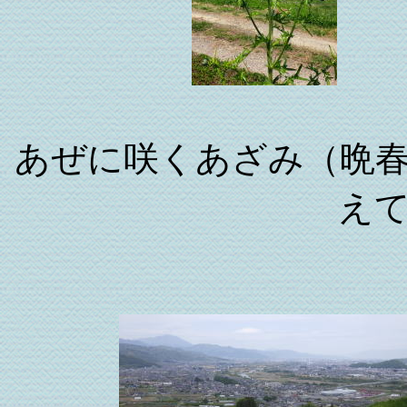
あぜに咲くあざみ（晩
え