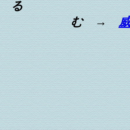
る
む →