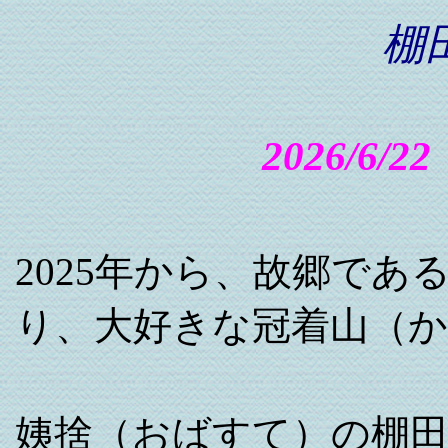
棚
2026/6
2025年から、故郷で
り、大好きな冠着山（
姨捨（おばすて）の棚