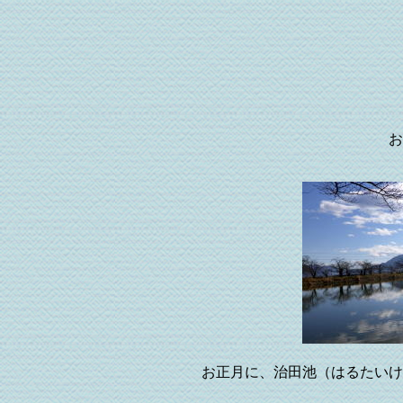
お
お正月に、治田池（はる