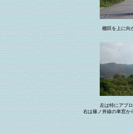
棚田を上に向
左は特にアプロ
右は篠ノ井線の車窓か