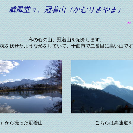
威風堂々、冠着山（かむりきやま）
～～
私の心の山、冠着山を紹介します。
椀を伏せたような形をしていて、千曲市で二番目に高い山です
たいけ）から撮った冠着山 こちらは高速道を走る