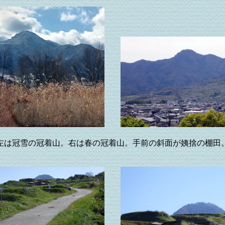
左は冠雪の冠着山。右は春の冠着山。手前の斜面が姨捨の棚田