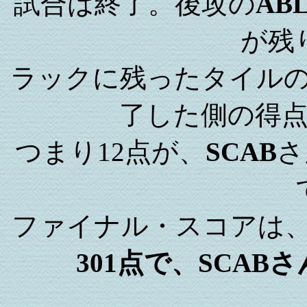
試合は終了。後攻の
AB
が残
ラックに残ったタイル
了した側の得
つまり12点が、
SCAB
さ
ファイナル・スコアは
301点で、SCA