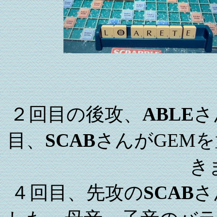
２回目の後攻、
ABLE
さ
目、
SCAB
さんがGEM
き
４回目、先攻の
SCAB
さ