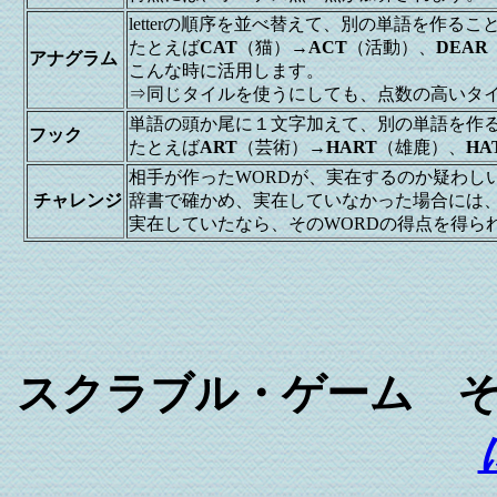
letterの順序を並べ替えて、別の単語を作るこ
たとえば
CAT
（猫）→
ACT
（活動）、
DEAR
アナグラム
こんな時に活用します。
⇒同じタイルを使うにしても、点数の高いタイル
単語の頭か尾に１文字加えて、別の単語を作
フック
たとえば
ART
（芸術）→
HART
（雄鹿）、
HA
相手が作ったWORDが、実在するのか疑わし
チャレンジ
辞書で確かめ、実在していなかった場合には
実在していたなら、そのWORDの得点を得
スクラブル・ゲーム 