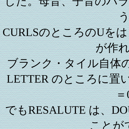
した。母音、子音のバ
CURLSのところのUを
が作
ブランク・タイル自体の
LETTER のところに
＝
でもRESALUTE は、D
ことが