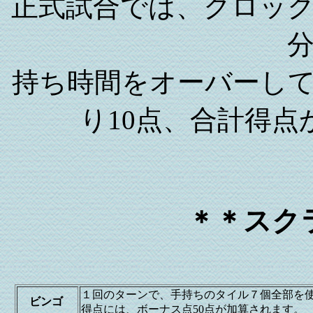
正式試合では、クロック
持ち時間をオーバーし
り10点、合計得
＊＊スク
１回のターンで、手持ちのタイル７個全部を使
ビンゴ
得点には、ボーナス点50点が加算されます。