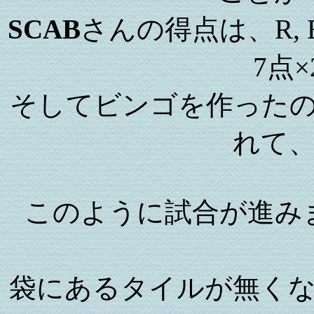
SCAB
さんの得点は、R, E, 
7点×
そしてビンゴを作ったの
れて
このように試合が進み
袋にあるタイルが無く